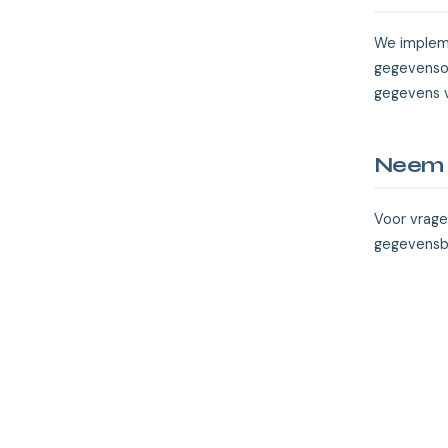
We impleme
gegevensov
gegevens v
Neem 
Voor vrage
gegevensb