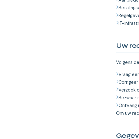
Aanbieder
Betalings
Regelgeve
IT-infras
Uw re
Volgens de
Vraag een
Corrigeer
Verzoek o
Bezwaar m
Ontvang 
Om uw rec
Gegeve