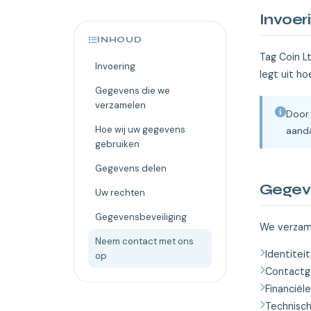
Invoer
INHOUD
Tag Coin Lt
Invoering
legt uit h
Gegevens die we
verzamelen
Door 
Hoe wij uw gegevens
aanda
gebruiken
Gegevens delen
Gegev
Uw rechten
Gegevensbeveiliging
We verzame
Neem contact met ons
Identitei
op
Contactg
Financiël
Technisch