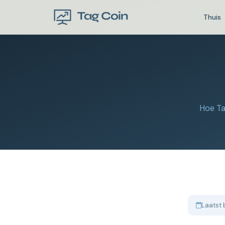
Thuis
Hoe Ta
Laatst 