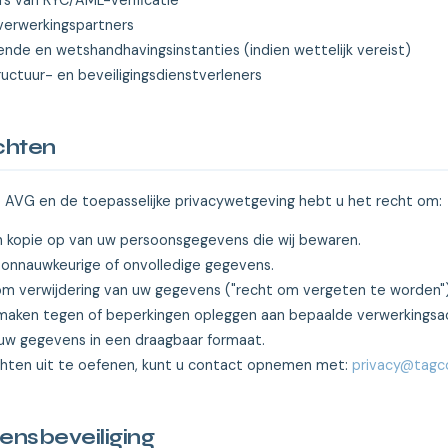
s van KYC/AML-verificatie
verwerkingspartners
nde en wetshandhavingsinstanties (indien wettelijk vereist)
tructuur- en beveiligingsdienstverleners
chten
 AVG en de toepasselijke privacywetgeving hebt u het recht om:
 kopie op van uw persoonsgegevens die wij bewaren.
 onnauwkeurige of onvolledige gegevens.
m verwijdering van uw gegevens ("recht om vergeten te worden")
aken tegen of beperkingen opleggen aan bepaalde verwerkingsac
uw gegevens in een draagbaar formaat.
hten uit te oefenen, kunt u contact opnemen met:
privacy@tagco
nsbeveiliging