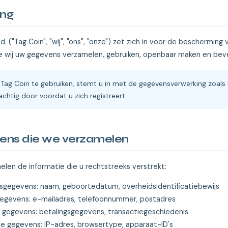
ing
d. ("Tag Coin", "wij", "ons", "onze") zet zich in voor de beschermin
oe wij uw gegevens verzamelen, gebruiken, openbaar maken en beve
Tag Coin te gebruiken, stemt u in met de gegevensverwerking zoals b
chtig door voordat u zich registreert.
ens die we verzamelen
len de informatie die u rechtstreeks verstrekt:
tsgegevens: naam, geboortedatum, overheidsidentificatiebewijs
egevens: e-mailadres, telefoonnummer, postadres
e gegevens: betalingsgegevens, transactiegeschiedenis
e gegevens: IP-adres, browsertype, apparaat-ID's