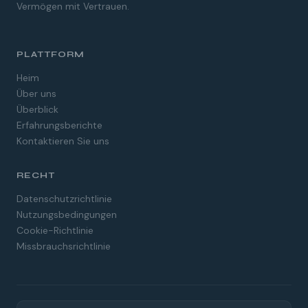
Vermögen mit Vertrauen.
PLATTFORM
Heim
Über uns
Überblick
Erfahrungsberichte
Kontaktieren Sie uns
RECHT
Spanish
Datenschutzrichtlinie
Nutzungsbedingungen
Dutch
Cookie-Richtlinie
French
Missbrauchsrichtlinie
Italian
Swedish
Portuguese