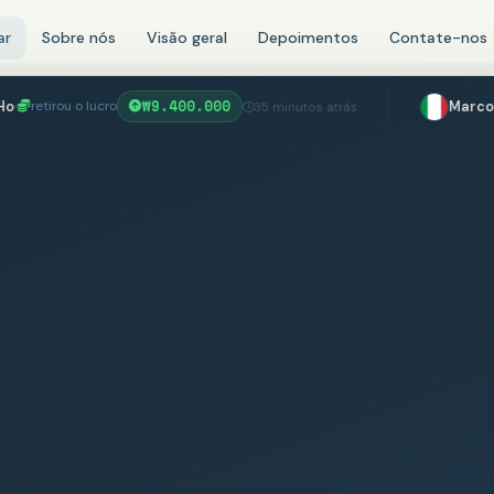
ar
Sobre nós
Visão geral
Depoimentos
Contate-nos
₩9.400.000
Marco Ferrarese
investid
35 minutos atrás