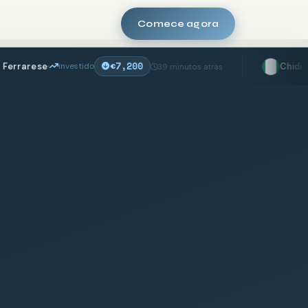
Comece agora
€7,200
Chidi Okonkwo
o
retirou o lu
39 minutos atrás