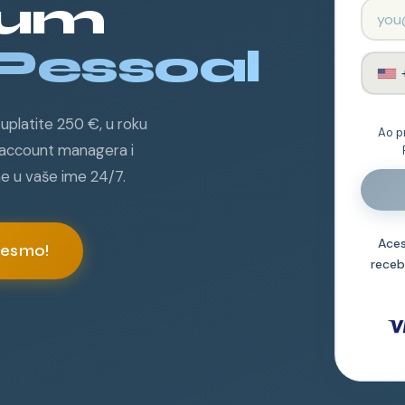
 um
Pessoal
uplatite 250 €, u roku
Ao p
 account managera i
ne u vaše ime 24/7.
Aces
mesmo!
receb