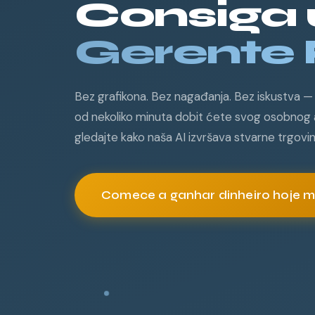
Consiga
Gerente 
Bez grafikona. Bez nagađanja. Bez iskustva — 
od nekoliko minuta dobit ćete svog osobnog
gledajte kako naša AI izvršava stvarne trgovi
Comece a ganhar dinheiro hoje 