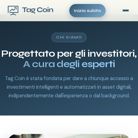
Casa
Chi siamo
Inizia subito
CHI SIAMO
Progettato per gli investitori,
A cura degli esperti
Tag Coin è stata fondata per dare a chiunque accesso a
investimenti intelligenti e automatizzati in asset digitali,
indipendentemente dall'esperienza o dal background.