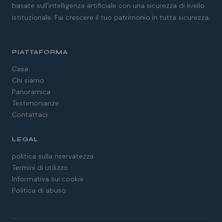
basate sull'intelligenza artificiale con una sicurezza di livello
istituzionale. Fai crescere il tuo patrimonio in tutta sicurezza.
PIATTAFORMA
Casa
Chi siamo
Panoramica
Testimonianze
Contattaci
LEGAL
Spanish
politica sulla riservatezza
German
Termini di utilizzo
Dutch
Informativa sui cookie
Politica di abuso
French
Swedish