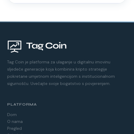
Tag Coin je platforma za ulaganje u digitalnu imovinu
sljedeće generacije koja kombinira kripto strategije
pokretane umjetnom inteligencijom s institucionalnom
sigurnošću. Uvećajte svoje bogatstvo s povjerenjem.
PLATFORMA
Dom
O nama
Pregled