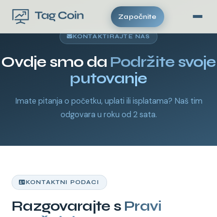
Započnite
KONTAKTIRAJTE NAS
Ovdje smo da
Podržite svoje
putovanje
Imate pitanja o početku, uplati ili isplatama? Naš tim
odgovara u roku od 2 sata.
KONTAKTNI PODACI
Razgovarajte s
Pravi